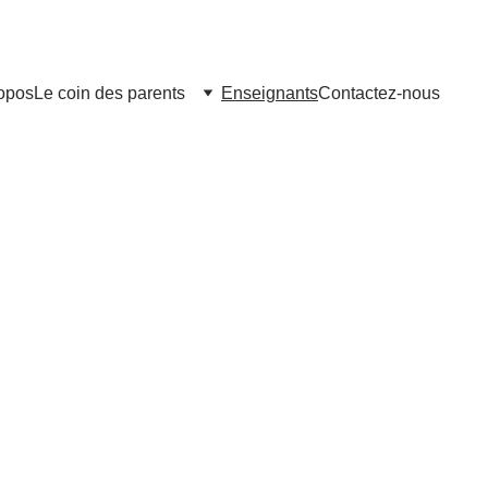
Chaque livre est fièrement imprimé au Canada
opos
Le coin des parents
Enseignants
Contactez-nous
Livres éducatifs pour la classe
Enseignants