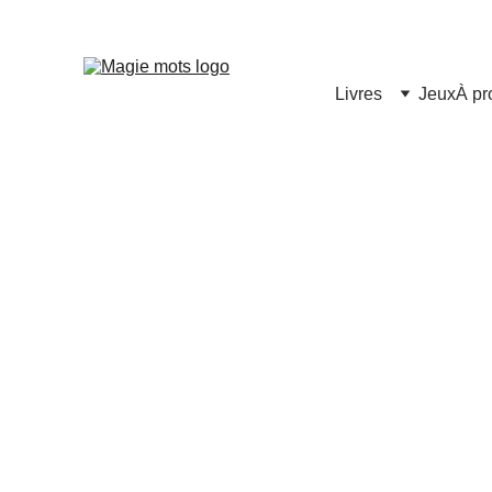
Livres
Jeux
À pr